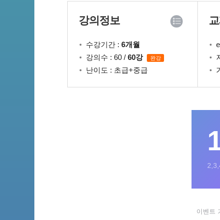
강의정보
교
수강기간 :
6개월
강의수 : 60 /
60강
완강
난이도 : 초급+중급
2,
이벤트 기간