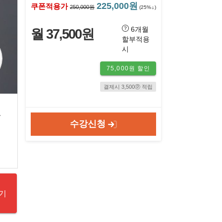
225,000원
쿠폰적용가
250,000원
(25%
)
6개월
월 37,500원
할부적용
시
75,000원 할인
결제시 3,500ⓟ 적립
도
수강신청
기