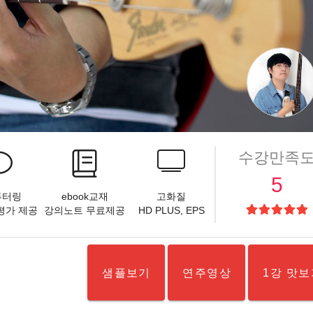
수강만족
5
 튜터링
ebook교재
고화질
,평가 제공
강의노트 무료제공
HD PLUS
, EPS
샘플보기
연주영상
1강 맛보