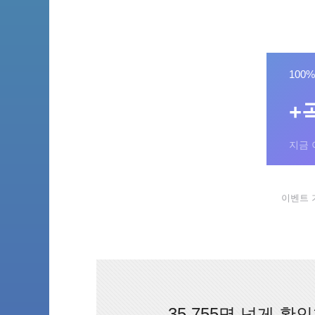
100
+
지금 
이벤트 기간
35,755명 넘게 확