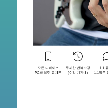
모든 디바이스
무제한 반복수강
1:1
PC,태블릿,휴대폰
(수강 기간내)
1:1질문