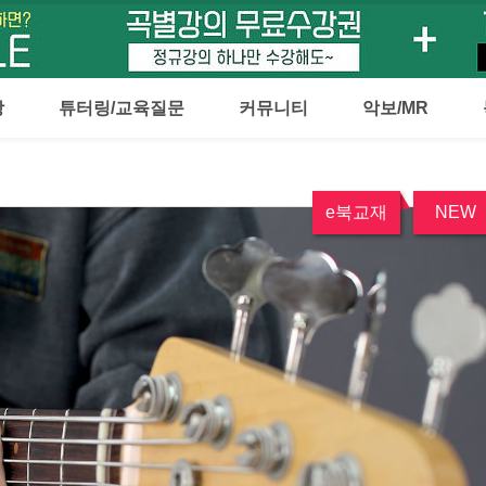
강
튜터링/교육질문
커뮤니티
악보/MR
e북교재
NEW