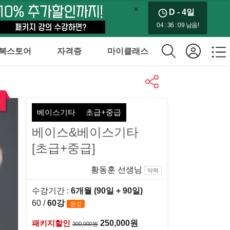
D - 4
일
04 : 36 : 07 남음!
북스토어
자격증
마이클래스
베이스기타
초급+중급
베이스&베이스기타
[초급+중급]
황동훈 선생님
약력
수강기간 :
6개월 (90일
+ 90일
)
60 /
60강
완강
패키지할인
250,000원
300,000원