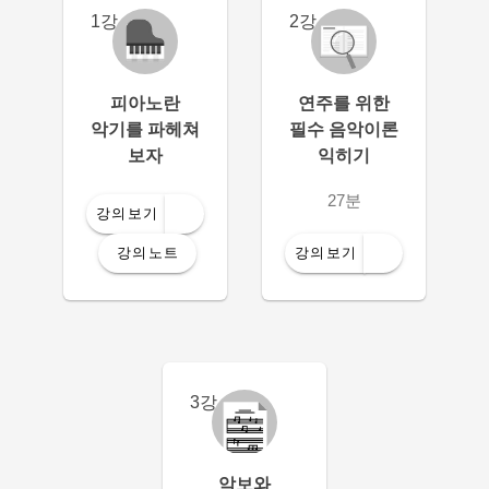
1강
2강
피아노란
연주를 위한
악기를 파헤쳐
필수 음악이론
보자
익히기
36분
27분
강의보기
강의노트
강의보기
3강
악보와