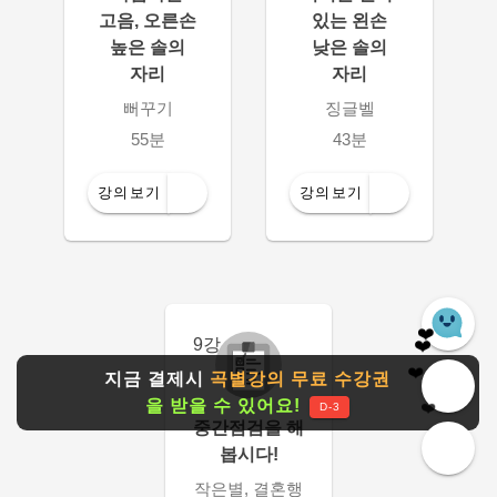
고음, 오른손
있는 왼손
높은 솔의
낮은 솔의
자리
자리
뻐꾸기
징글벨
55분
43분
강의보기
강의보기
❤️
❤️
9강
❤️
❤️
지금 결제시
곡별강의 무료 수강권
❤️
을 받을 수 있어요!
D-3
중간점검을 해
봅시다!
작은별, 결혼행