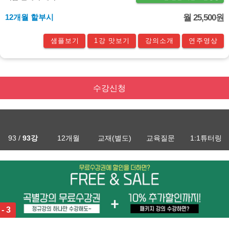
12개월 할부시
월 25,500원
샘플보기
1강 맛보기
강의소개
연주영상
수강신청
93 /
93강
12개월
교재(별도)
교육질문
1:1튜터링
 - 3