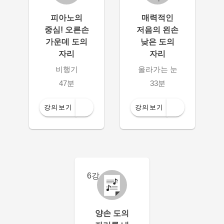
피아노의
매력적인
중심! 오른손
저음의 왼손
가운데 도의
낮은 도의
자리
자리
비행기
올라가는 눈
47분
33분
강의보기
강의보기
6강
양손 도의