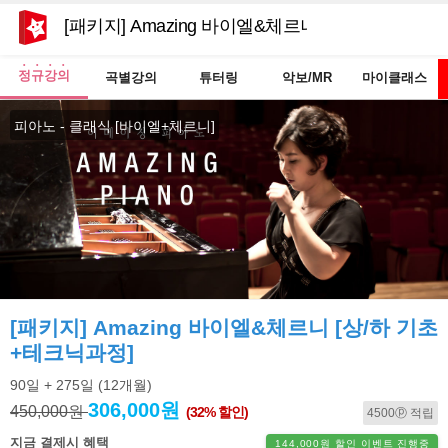
[패키지] Amazing 바이엘&체르니 [상/하 기초+테
정규강의
곡별강의
튜터링
악보/MR
마이클래스
피아노 - 클래식 [바이엘+체르니]
[패키지] Amazing 바이엘&체르니 [상/하 기초
+테크닉과정]
90일
+ 275일
(12개월)
306,000원
450,000원
(32% 할인)
4500ⓟ 적립
지금 결제시 혜택
144,000원 할인 이벤트 진행중