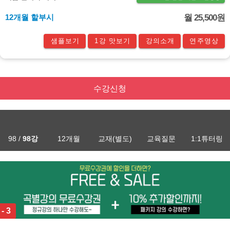
12개월 할부시
월 25,500원
샘플보기
1강 맛보기
강의소개
연주영상
수강신청
98 /
98강
12개월
교재(별도)
교육질문
1:1튜터링
 - 3