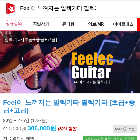
Feel이 느껴지는 일렉기타 필렉기타 [초급+중급+
정규강의
곡별강의
튜터링
악보/MR
마이클래스
일렉기타 [초급+중급+고급]
Feel이 느껴지는 일렉기타 필렉기타 [초급+중
급+고급]
90일
+ 275일
(12개월)
306,000원
450,000원
(32% 할인)
4500ⓟ 적립
지금 결제시 혜택
144,000원 할인 이벤트 진행중