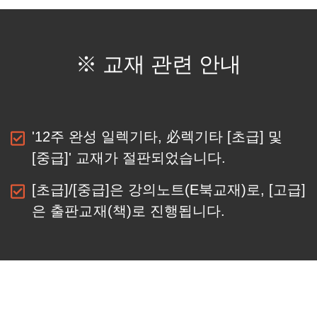
※ 교재 관련 안내
'12주 완성 일렉기타, 必렉기타 [초급] 및
[중급]' 교재가 절판되었습니다.
[초급]/[중급]은 강의노트(E북교재)로,
[고급]
은 출판교재(책)로
진행됩니다.