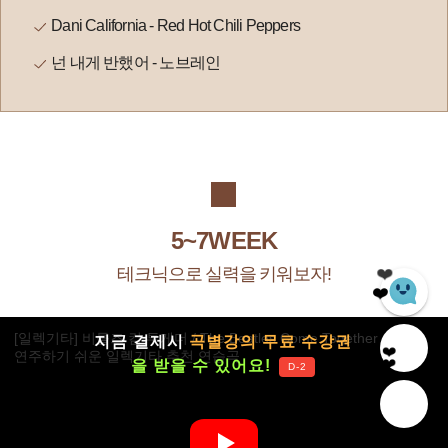
Dani California - Red Hot Chili Peppers
넌 내게 반했어 - 노브레인
5~7WEEK
❤️
테크닉으로 실력을 키워보자!
❤️
❤️
[일렉기타] 비틀즈 컴 투게더 / The Beatles Come Together / 따라
지금 결제시
곡별강의 무료 수강권
❤️
연주하기 쉬운 일렉기타 추천 연습곡
을 받을 수 있어요!
❤️
D-2