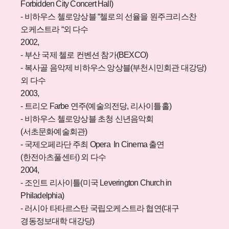
Forbidden City Concert Hall)
- 비하우스 첼로앙상블 “첼로의 선율을 원주크리스찬
오케스트라 “외 다수
2002,
- 부산 국제 첼로 컨벤션 참가(BEXCO)
- 복사골 음악제 비하우스 앙상블(부천시민회관 대강당)
외 다수
2003,
- 트리오 Farbe 연주(예술의전당, 리사이틀홀)
- 비하우스 첼로앙상블 초청 신년음악회
(서초문화예술회관)
- 국제오페라단 주최 Opera In Cinema 출연
(한전아츠풀센터) 외 다수
2004,
- 조인트 리사이틀(미국 Leverington Church in
Philadelphia)
- 러시아 타타르스탄 국립오케스트라 협연(대구
경동정보대학 대강당)