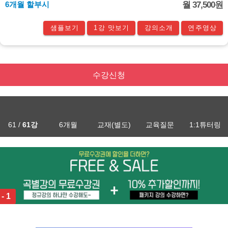
6개월 할부시
월 37,500원
샘플보기
1강 맛보기
강의소개
연주영상
수강신청
61 /
61강
6개월
교재(별도)
교육질문
1:1튜터링
 - 1