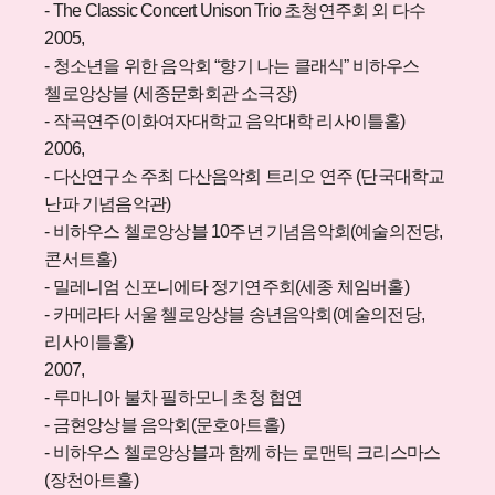
- The Classic Concert Unison Trio 초청연주회 외 다수
2005,
- 청소년을 위한 음악회 “향기 나는 클래식” 비하우스
첼로앙상블 (세종문화회관 소극장)
- 작곡연주(이화여자대학교 음악대학 리사이틀홀)
2006,
- 다산연구소 주최 다산음악회 트리오 연주 (단국대학교
난파 기념음악관)
- 비하우스 첼로앙상블 10주년 기념음악회(예술의전당,
콘서트홀)
- 밀레니엄 신포니에타 정기연주회(세종 체임버홀)
- 카메라타 서울 첼로앙상블 송년음악회(예술의전당,
리사이틀홀)
2007,
- 루마니아 불차 필하모니 초청 협연
- 금현앙상블 음악회(문호아트홀)
- 비하우스 첼로앙상블과 함께 하는 로맨틱 크리스마스
(장천아트홀)