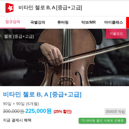
비타민 첼로 B, A [중급+고급]
정규강의
곡별강의
튜터링
악보/MR
마이클래스
거울모드
첼로 [중급+고급]
비타민 첼로 B, A [중급+고급]
90일
+ 90일
(6개월)
225,000원
300,000원
(25% 할인)
3500ⓟ 적립
지금 결제시 혜택
75,000원 할인 이벤트 진행중