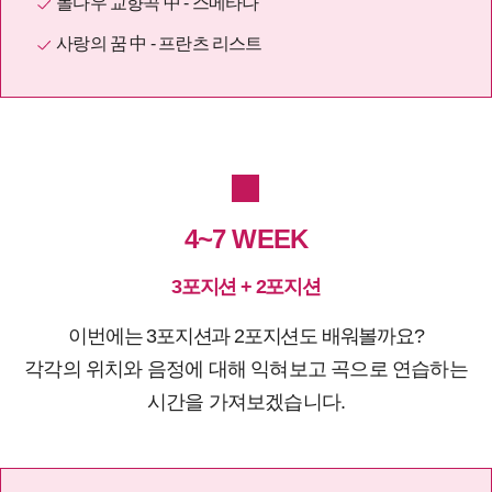
몰다우 교향곡 中 - 스메타나
사랑의 꿈 中 -
프란츠 리스트
4~7 WEEK
3포지션 + 2포지션
이번에는 3포지션과 2포지션도 배워볼까요?
각각의 위치와 음정에 대해 익혀보고
곡으로 연습하는
곡별강의 무료 수강권
시간을 가져보겠습니다.
D-1