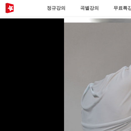
정규강의
곡별강의
무료특