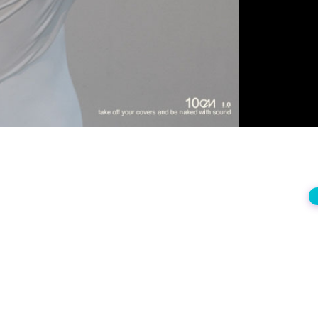
상
재
생