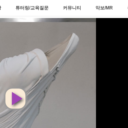
강
튜터링/교육질문
커뮤니티
악보/MR
영