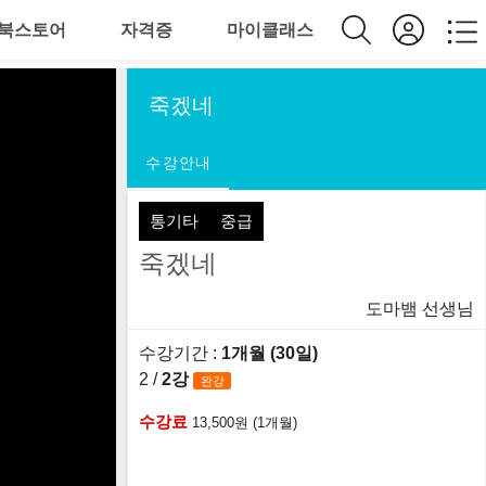
북스토어
자격증
마이클래스
죽겠네
수강안내
통기타
중급
죽겠네
도마뱀 선생님
수강기간 :
1개월 (30일)
2 /
2강
완강
수강료
13,500원 (1개월)