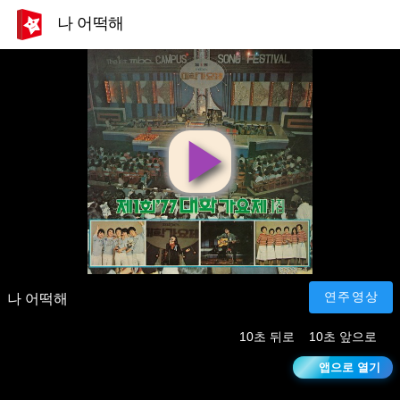
나 어떡해
영
상
재
연주영상
나 어떡해
10초 뒤로
10초 앞으로
생
앱으로 열기