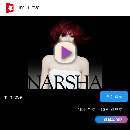
Im in love
영
상
재
연주영상
Im in love
10초 뒤로
10초 앞으로
생
앱으로 열기