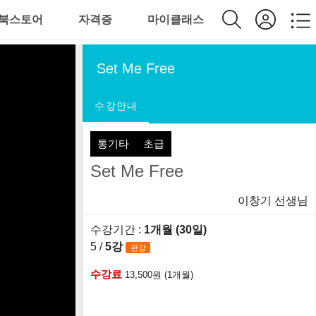
북스토어
자격증
마이클래스
Set Me Free
수강안내
통기타
초급
Set Me Free
이창기 선생님
수강기간 :
1개월 (30일)
5 /
5강
완강
수강료
13,500원 (1개월)