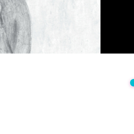
상
재
생