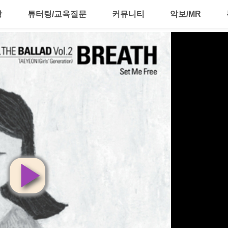
강
튜터링/교육질문
커뮤니티
악보/MR
영