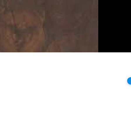
상
재
생