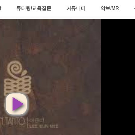
강
튜터링/교육질문
커뮤니티
악보/MR
영