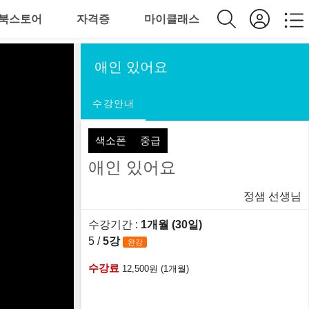
북스토어
자격증
마이클래스
애인 있어요
수강안내
색소폰
중급
애인 있어요
정샘 선생님
수강기간 :
1개월 (30일)
5 /
5강
완강
수강료
12,500원 (1개월)