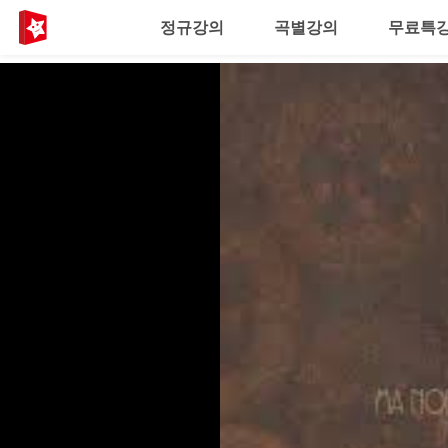
정규강의
곡별강의
무료특