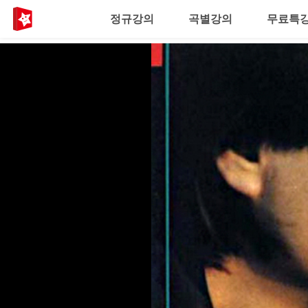
정규강의
곡별강의
무료특