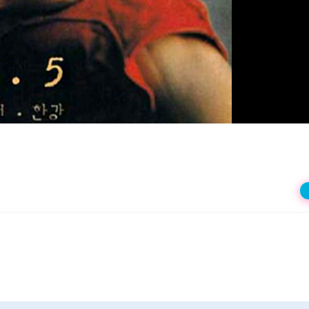
상
재
생