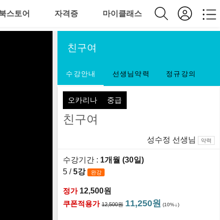
북스토어
자격증
마이클래스
친구여
수강안내
선생님약력
정규강의
오카리나
중급
친구여
성수정 선생님
약력
수강기간 :
1개월 (30일)
5 /
5강
완강
정가
12,500원
11,250원
쿠폰적용가
12,500원
(10%
)