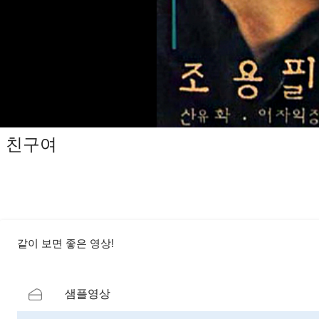
친구여
같이 보면 좋은 영상!
샘플영상