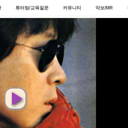
강
튜터링/교육질문
커뮤니티
악보/MR
영