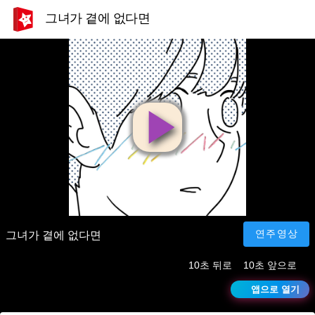
그녀가 곁에 없다면
영
상
재
연주영상
그녀가 곁에 없다면
10초 뒤로
10초 앞으로
생
앱으로 열기