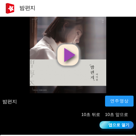
밤편지
영
상
재
연주영상
밤편지
10초 뒤로
10초 앞으로
생
앱으로 열기