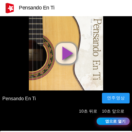
Pensando En Ti
영
상
재
연주영상
Pensando En Ti
10초 뒤로
10초 앞으로
생
앱으로 열기