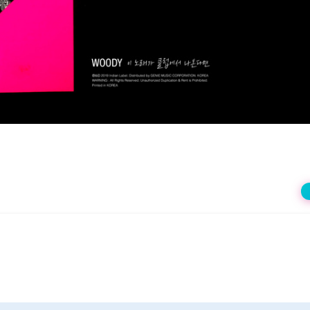
상
재
생