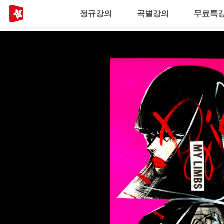
정규강의
곡별강의
무료특