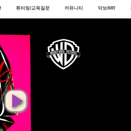
강
튜터링/교육질문
커뮤니티
악보/MR
영