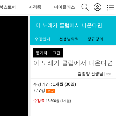
북스토어
자격증
마이클래스
이 노래가 클럽에서 나온다면
수강안내
선생님약력
정규강의
통기타
고급
이 노래가 클럽에서 나온다면
김종양 선생님
약력
수강기간 :
1개월 (30일)
7 /
7강
완강
수강료
13,500원 (1개월)