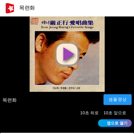
목련화
영
상
재
샘플영상
목련화
10초 뒤로
10초 앞으로
생
앱으로 열기