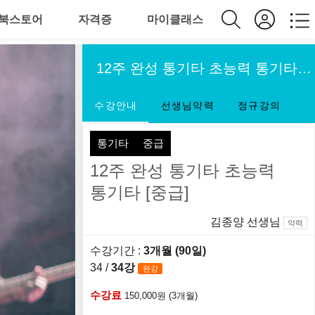
북스토어
자격증
마이클래스
12주 완성 통기타 초능력 통기타 [중급]
수강안내
선생님약력
정규강의
통기타
중급
12주 완성 통기타 초능력
통기타 [중급]
김종양 선생님
약력
수강기간 :
3개월 (90일)
34 /
34강
완강
수강료
150,000원 (3개월)