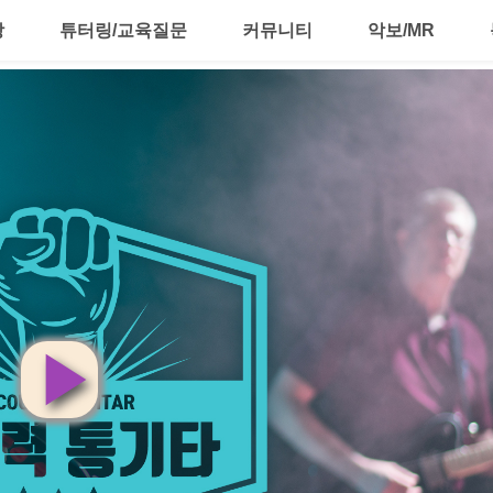
강
튜터링/교육질문
커뮤니티
악보/MR
영