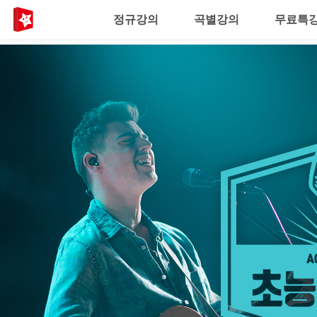
정규강의
곡별강의
무료특