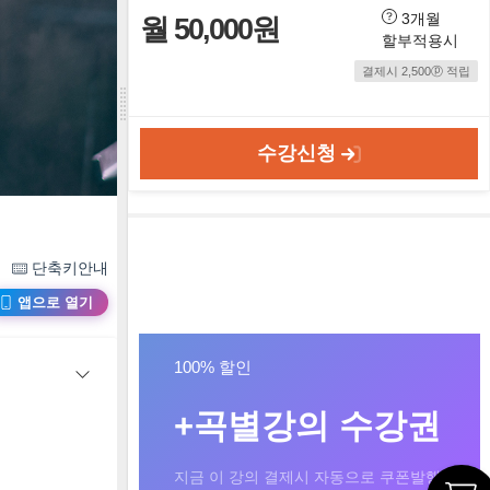
3개월
월 50,000원
할부적용시
결제시 2,500ⓟ 적립
수강신청
단축키안내
앱으로 열기
100% 할인
+곡별강의 수강권
지금 이 강의 결제시 자동으로 쿠폰발행!