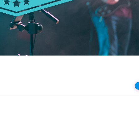
상
재
생