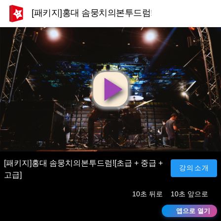
[패키지]홍대 솜뭉치의본투드럼![초급 + 중급 + 고
영
상
재
[패키지]홍대 솜뭉치의본투드럼![초급 + 중급 +
강의소개
고급]
생
10초 뒤로
10초 앞으로
앱으로 열기