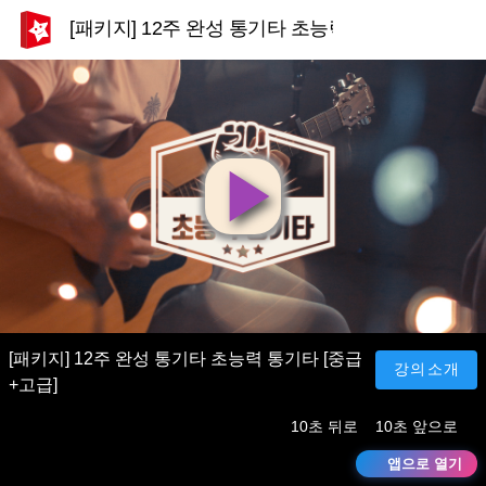
[패키지] 12주 완성 통기타 초능력 통기타 [중급+고
영
상
재
[패키지] 12주 완성 통기타 초능력 통기타 [중급
강의소개
+고급]
생
10초 뒤로
10초 앞으로
앱으로 열기