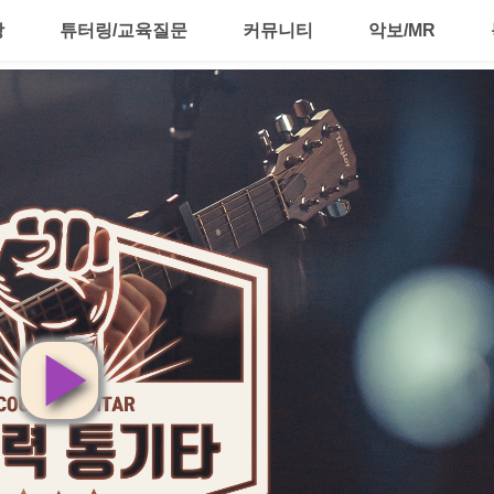
강
튜터링/교육질문
커뮤니티
악보/MR
영