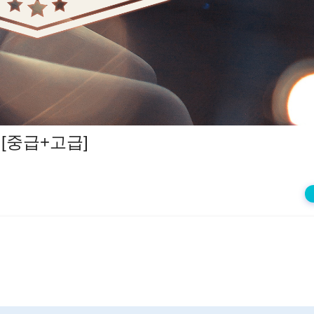
상
재
생
 [중급+고급]