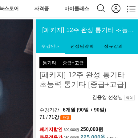
북스토어
자격증
마이클래스
[패키지] 12주 완성 통기타 초능력 통기타 [중급+고급]
수강안내
선생님약력
정규강의
통기타
중급+고급
[패키지] 12주 완성 통기타
초능력 통기타 [중급+고급]
김종양 선생님
약력
수강기간 :
6개월 (90일
+ 90일
)
71 /
71강
완강
패키지할인
250,000원
300,000원
225,000원
쿠폰적용가
250,000원
(25%
)