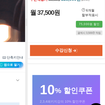
6개월
월 37,500원
할부적용시
75,000원 할인
결제시 3,500ⓟ 적립
수강신청
단축키안내
앱으로 열기
10
% 할인쿠폰
2,3,4패키지강의 10% 할인쿠폰