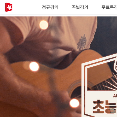
정규강의
곡별강의
무료특