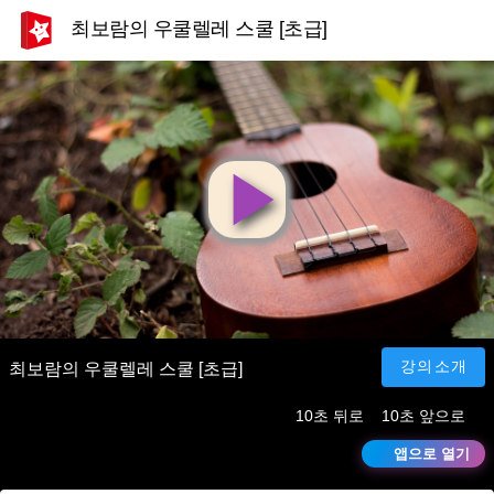
최보람의 우쿨렐레 스쿨 [초급]
영
상
재
강의소개
최보람의 우쿨렐레 스쿨 [초급]
10초 뒤로
10초 앞으로
생
앱으로 열기