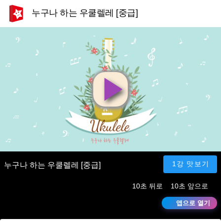
누구나 하는 우쿨렐레 [중급]
영
상
재
1강 맛보기
누구나 하는 우쿨렐레 [중급]
10초 뒤로
10초 앞으로
생
앱으로 열기