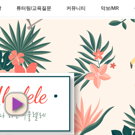
강
튜터링/교육질문
커뮤니티
악보/MR
영