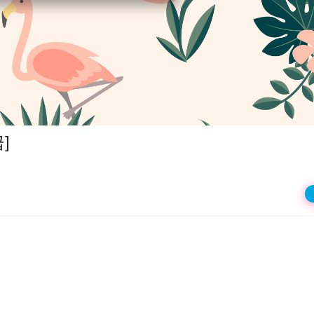
상
재
생
]