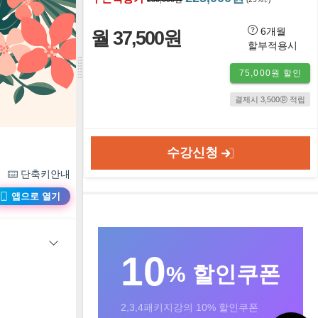
6개월
월 37,500원
할부적용시
75,000원 할인
결제시 3,500ⓟ 적립
수강신청
단축키안내
앱으로 열기
10
% 할인쿠폰
2,3,4패키지강의 10% 할인쿠폰