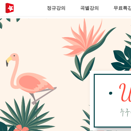
정규강의
곡별강의
무료특