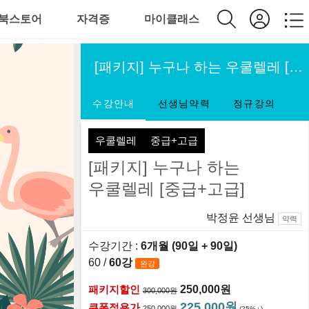
북스토어
자격증
마이클래스
[패키지] 누구나 하는 우쿨렐레 [중급+고급]
수강안내
선생님약력
정규강의
우쿨렐레
중급+고급
[패키지] 누구나 하는
우쿨렐레 [중급+고급]
박정윤 선생님
약력
수강기간 :
6개월 (90일
+ 90일
)
60 /
60강
완강
패키지할인
250,000원
300,000원
225,000원
쿠폰적용가
250,000원
(25%
)