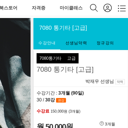
북스토어
자격증
마이클래스
7080 통기타 [고급]
수강안내
선생님약력
정규강의
7080통기타
고급
7080 통기타 [고급]
박재우 선생님
약력
수강기간 :
3개월 (90일)
30 /
30강
완강
수강료
150,000원 (3개월)
3개월
월 50,000원