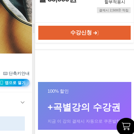
할부적용시
결제시 2,500ⓟ 적립
수강신청
단축키안내
앱으로 열기
100% 할인
+곡별강의 수강권
지금 이 강의 결제시 자동으로 쿠폰발행!