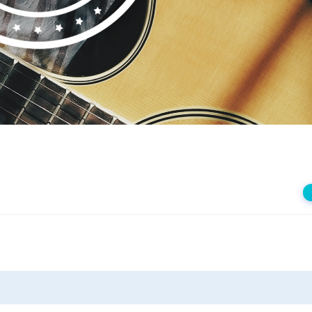
상
재
생