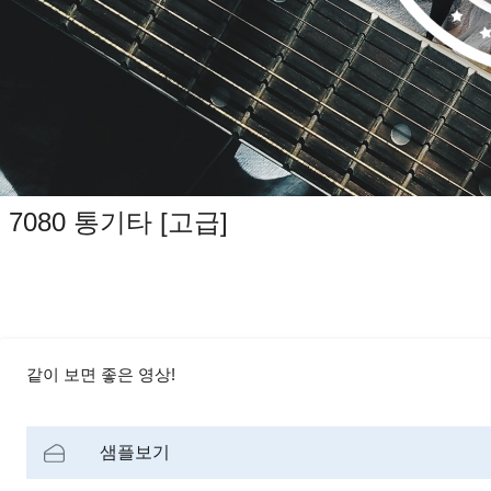
7080 통기타 [고급]
같이 보면 좋은 영상!
샘플보기