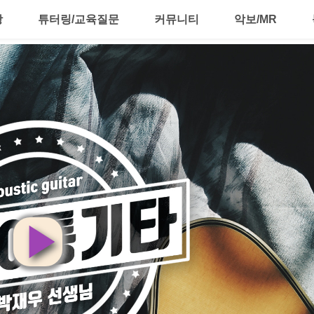
강
튜터링/교육질문
커뮤니티
악보/MR
영