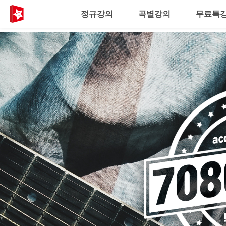
정규강의
곡별강의
무료특