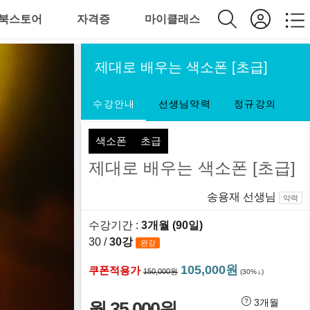
북스토어
자격증
마이클래스
제대로 배우는 색소폰 [초급]
수강안내
선생님약력
정규강의
색소폰
초급
제대로 배우는 색소폰 [초급]
송용재 선생님
약력
수강기간 :
3개월 (90일)
30 /
30강
완강
105,000원
쿠폰적용가
150,000원
(30%
)
3개월
월 35,000원