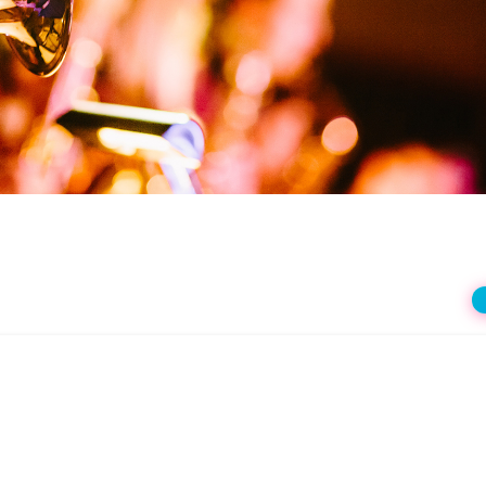
상
재
생