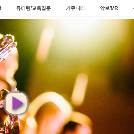
강
튜터링/교육질문
커뮤니티
악보/MR
영