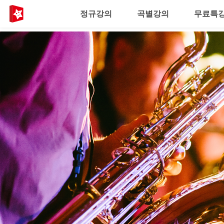
정규강의
곡별강의
무료특