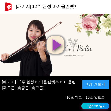
[패키지] 12주 완성 바이올린렛츠 바이올린 [新초
영
상
재
[패키지] 12주 완성 바이올린렛츠 바이올린
1강 맛보기
[新초급+新중급+新고급]
생
10초 뒤로
10초 앞으로
앱으로 열기