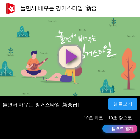
놀면서 배우는 핑거스타일 [新중급]
영
상
재
샘플보기
놀면서 배우는 핑거스타일 [新중급]
10초 뒤로
10초 앞으로
생
앱으로 열기