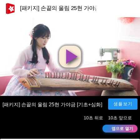
[패키지] 손끝의 울림 25현 가야금 [기초+심화]
영
상
재
샘플보기
[패키지] 손끝의 울림 25현 가야금 [기초+심화]
10초 뒤로
10초 앞으로
생
앱으로 열기