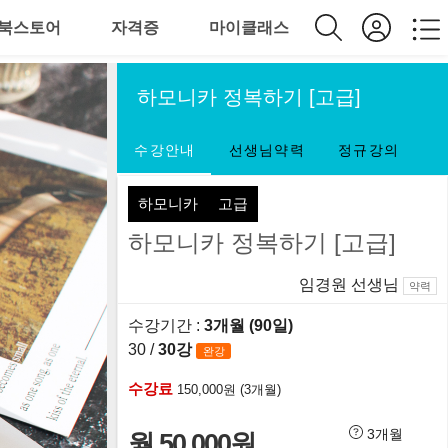
북스토어
자격증
마이클래스
하모니카 정복하기 [고급]
수강안내
선생님약력
정규강의
하모니카
고급
하모니카 정복하기 [고급]
임경원 선생님
약력
수강기간 :
3개월 (90일)
30 /
30강
완강
수강료
150,000원 (3개월)
3개월
월 50,000원