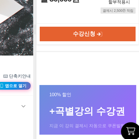
할부적용시
결제시 2,500ⓟ 적립
수강신청
단축키안내
앱으로 열기
100% 할인
+곡별강의 수강권
지금 이 강의 결제시 자동으로 쿠폰발행!