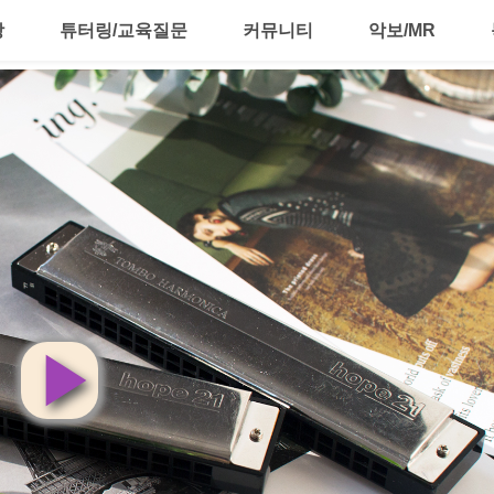
강
튜터링/교육질문
커뮤니티
악보/MR
영