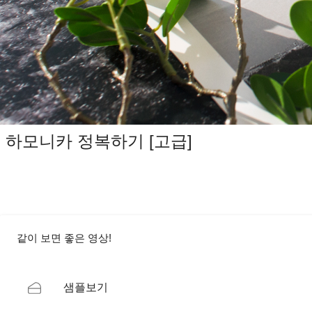
하모니카 정복하기 [고급]
같이 보면 좋은 영상!
샘플보기