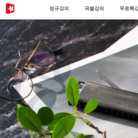
정규강의
곡별강의
무료특