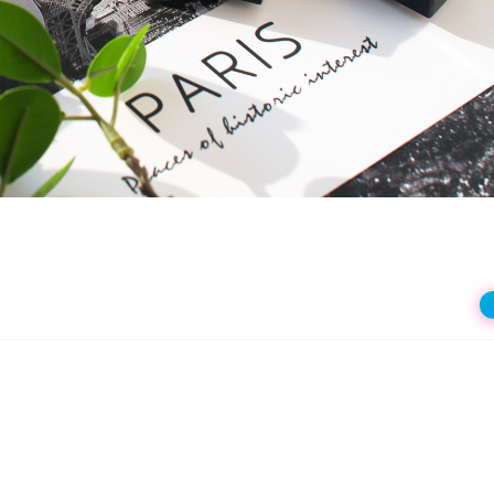
상
재
생