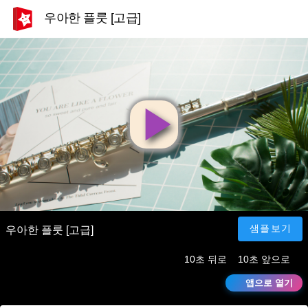
우아한 플룻 [고급]
영
상
재
샘플보기
우아한 플룻 [고급]
10초 뒤로
10초 앞으로
생
앱으로 열기