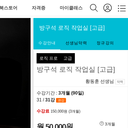
북스토어
자격증
마이클래스
방구석 로직 작업실 [고급]
수강안내
선생님약력
정규강의
로직 프로
고급
방구석 로직 작업실 [고급]
황동훈 선생님
약력
수강기간 :
3개월 (90일)
31 /
31강
완강
수강료
150,000원 (3개월)
3개월
월 50,000원