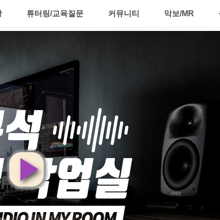
강
튜터링/교육질문
커뮤니티
악보/MR
영