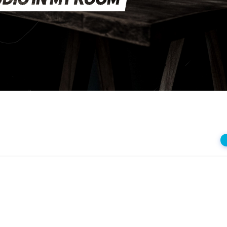
상
재
생