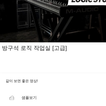
방구석 로직 작업실 [고급]
같이 보면 좋은 영상!
샘플보기