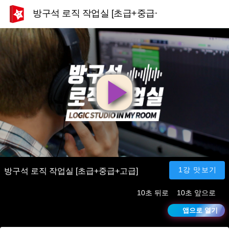
방구석 로직 작업실 [초급+중급+고급]
영
상
재
1강 맛보기
방구석 로직 작업실 [초급+중급+고급]
10초 뒤로
10초 앞으로
생
앱으로 열기