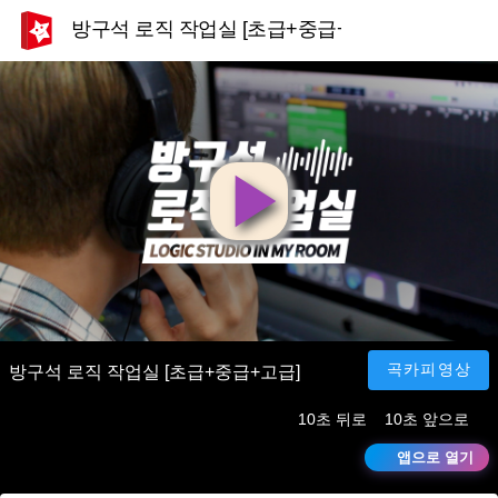
방구석 로직 작업실 [초급+중급+고급]
영
상
재
곡카피영상
방구석 로직 작업실 [초급+중급+고급]
10초 뒤로
10초 앞으로
생
앱으로 열기