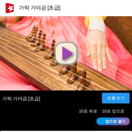
가락 가야금 [초급]
영
상
재
샘플보기
가락 가야금 [초급]
10초 뒤로
10초 앞으로
생
앱으로 열기