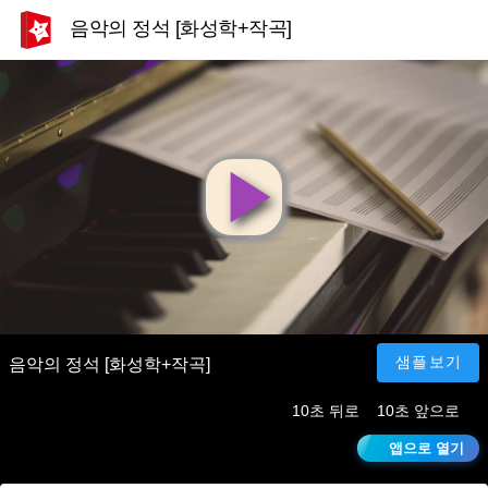
음악의 정석 [화성학+작곡]
영
상
재
샘플보기
음악의 정석 [화성학+작곡]
10초 뒤로
10초 앞으로
생
앱으로 열기