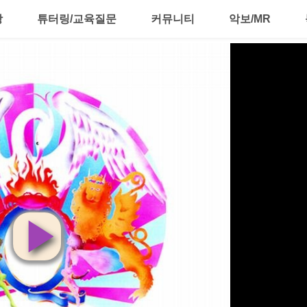
강
튜터링/교육질문
커뮤니티
악보/MR
영