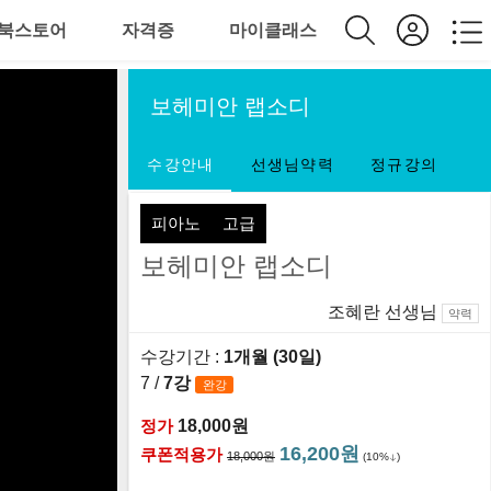
북스토어
자격증
마이클래스
보헤미안 랩소디
수강안내
선생님약력
정규강의
피아노
고급
보헤미안 랩소디
조혜란 선생님
약력
수강기간 :
1개월 (30일)
7 /
7강
완강
정가
18,000원
16,200원
쿠폰적용가
18,000원
(10%
)