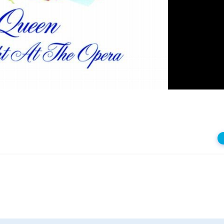
상
재
생