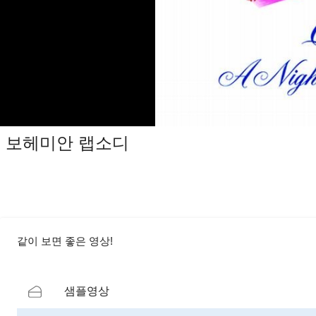
보헤미안 랩소디
같이 보면 좋은 영상!
샘플영상