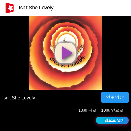
Isn't She Lovely
영
상
재
연주영상
Isn't She Lovely
10초 뒤로
10초 앞으로
생
앱으로 열기