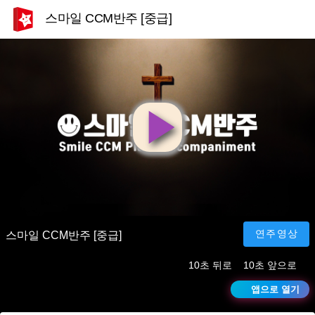
스마일 CCM반주 [중급]
영
상
재
연주영상
스마일 CCM반주 [중급]
10초 뒤로
10초 앞으로
생
앱으로 열기