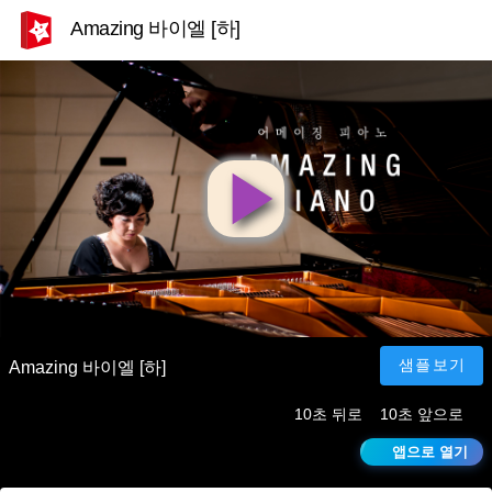
Amazing 바이엘 [하]
영
상
재
샘플보기
Amazing 바이엘 [하]
10초 뒤로
10초 앞으로
생
앱으로 열기