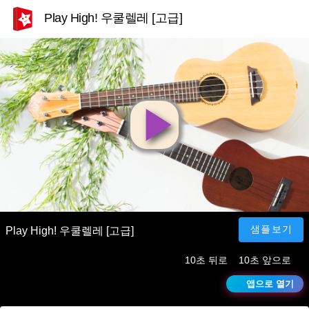
Play High! 우쿨렐레 [고급]
영
상
재
샘플보기
Play High! 우쿨렐레 [고급]
10초 뒤로
10초 앞으로
생
앱으로 열기