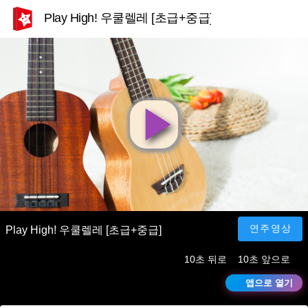
Play High! 우쿨렐레 [초급+중급]
영
상
재
연주영상
Play High! 우쿨렐레 [초급+중급]
10초 뒤로
10초 앞으로
생
앱으로 열기