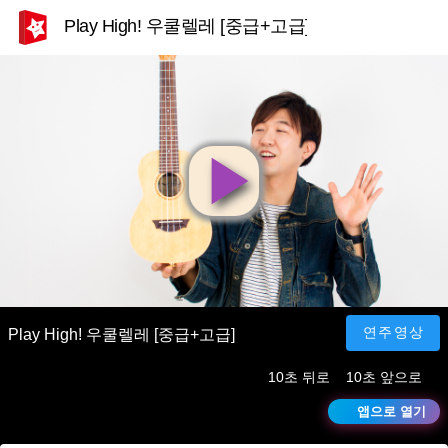
Play High! 우쿨렐레 [중급+고급]
영
상
재
연주영상
Play High! 우쿨렐레 [중급+고급]
10초 뒤로
10초 앞으로
생
앱으로 열기