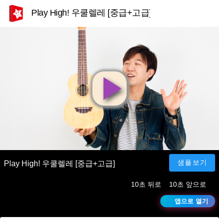
Play High! 우쿨렐레 [중급+고급]
영
상
재
샘플보기
Play High! 우쿨렐레 [중급+고급]
10초 뒤로
10초 앞으로
생
앱으로 열기