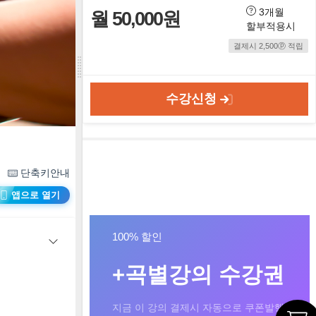
3개월
월 50,000원
할부적용시
결제시 2,500ⓟ 적립
수강신청
단축키안내
앱으로 열기
100% 할인
+곡별강의 수강권
지금 이 강의 결제시 자동으로 쿠폰발행!