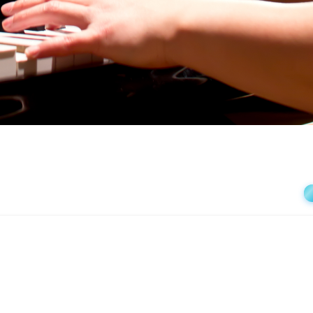
상
재
생