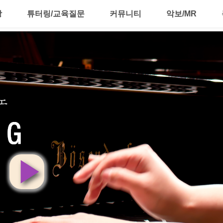
강
튜터링/교육질문
커뮤니티
악보/MR
영