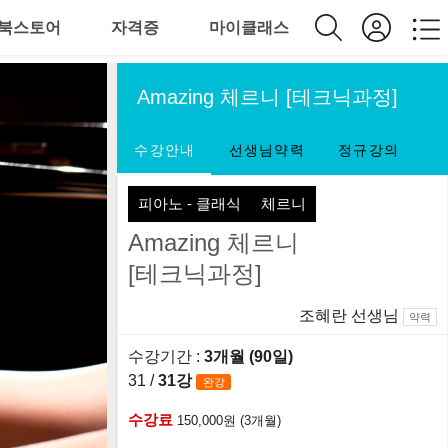
북스토어
자격증
마이클래스
Amazing 체르니 [테크닉과정]
수강안내
선생님약력
정규강의
피아노 - 클래식
체르니
Amazing 체르니
[테크닉과정]
조혜란 선생님
약력
수강기간 :
3개월 (90일)
31 /
31강
완강
수강료
150,000원 (3개월)