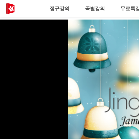
정규강의
곡별강의
무료특