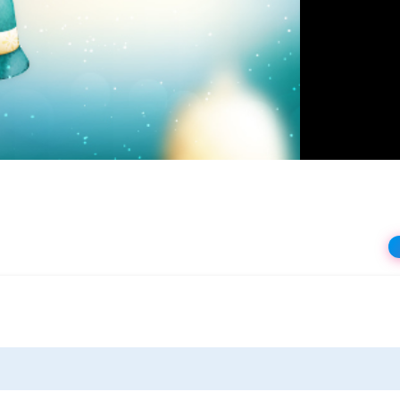
상
재
생