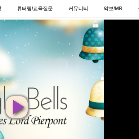
강
튜터링/교육질문
커뮤니티
악보/MR
영