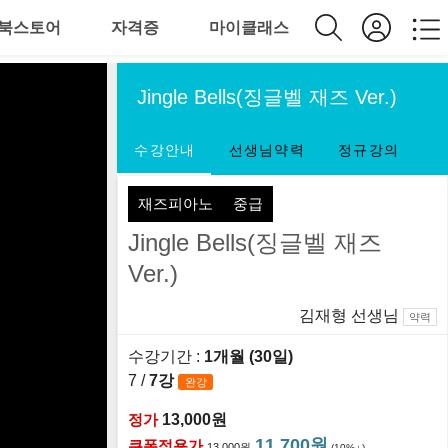
북스토어
자격증
마이클래스
Jingle Bells(징글벨 재즈 Ver.)
수강안내
선생님약력
정규강의
재즈피아노
중급
Jingle Bells(징글벨 재즈
Ver.)
김재형 선생님
약력
수강기간 :
1개월 (30일)
7 /
7강
완강
정가
13,000원
11,700원
쿠폰적용가
13,000원
(10%
)