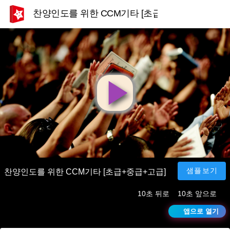
찬양인도를 위한 CCM기타 [초급+중급+고급]
영
상
재
샘플보기
찬양인도를 위한 CCM기타 [초급+중급+고급]
10초 뒤로
10초 앞으로
생
앱으로 열기